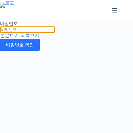
본
문
으
로
비밀번호
건
너
본문보기
목록보기
뛰
비밀번호 확인
기